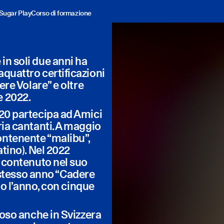
Sugar Play
Corso di formazione
in soli due anni ha
aquattro certificazioni
ere Volare” e oltre
e 2022.
020 partecipa ad Amici
ria cantanti. A maggio
ontenente “malibu”,
atino). Nel 2022
, contenuto nel suo
stesso anno “Cadere
tto l’anno, con cinque
ploso anche in Svizzera