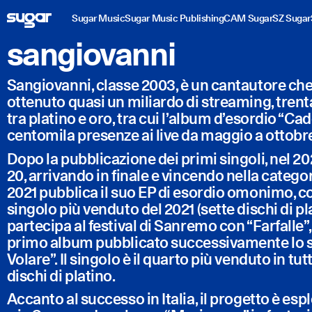
Sugar Music
Sugar Music Publishing
CAM Sugar
SZ Sugar
sangiovanni
Sangiovanni, classe 2003, è un cantautore che 
ottenuto quasi un miliardo di streaming, trent
tra platino e oro, tra cui l’album d’esordio “Cad
centomila presenze ai live da maggio a ottobr
Dopo la pubblicazione dei primi singoli, nel 2
20, arrivando in finale e vincendo nella catego
2021 pubblica il suo EP di esordio omonimo, c
singolo più venduto del 2021 (sette dischi di pl
partecipa al festival di Sanremo con “Farfalle”
primo album pubblicato successivamente lo 
Volare”. Il singolo è il quarto più venduto in tu
dischi di platino.
Accanto al successo in Italia, il progetto è es