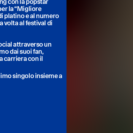
ing con la popstar
er la “Migliore
di platino e al numero
volta al festival di
ocial attraverso un
mo dai suoi fan,
 carriera con il
rimo singolo insieme a