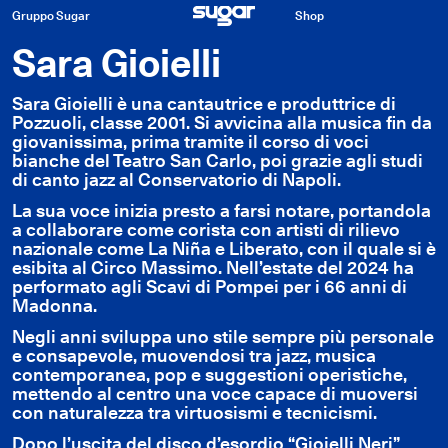
Gruppo Sugar
Shop
Sara Gioielli
Sara Gioielli è una cantautrice e produttrice di
Pozzuoli, classe 2001. Si avvicina alla musica fin da
giovanissima, prima tramite il corso di voci
bianche del Teatro San Carlo, poi grazie agli studi
di canto jazz al Conservatorio di Napoli.
La sua voce inizia presto a farsi notare, portandola
a collaborare come corista con artisti di rilievo
nazionale come La Niña e Liberato, con il quale si è
esibita al Circo Massimo. Nell’estate del 2024 ha
performato agli Scavi di Pompei per i 66 anni di
Madonna.
Negli anni sviluppa uno stile sempre più personale
e consapevole, muovendosi tra jazz, musica
contemporanea, pop e suggestioni operistiche,
mettendo al centro una voce capace di muoversi
con naturalezza tra virtuosismi e tecnicismi.
Dopo l’uscita del disco d’esordio “Gioielli Neri”