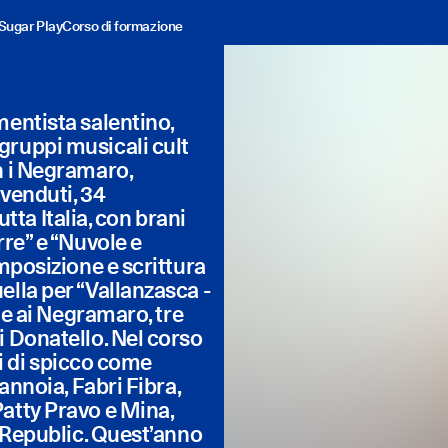
Sugar Play
Corso di formazione
mentista salentino,
gruppi musicali cult
n i Negramaro,
 venduti, 34
utta Italia, con brani
rre” e “Nuvole e
omposizione e scrittura
ella per “Vallanzasca -
eme ai Negramaro, tre
i Donatello. Nel corso
ti di spicco come
annoia, Fabri Fibra,
atty Pravo e Mina,
e Republic. Quest’anno