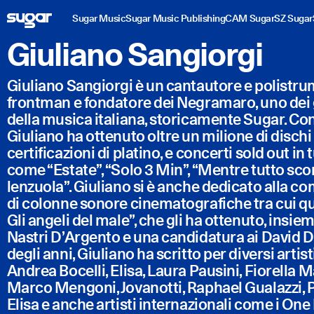
Sugar Music
Sugar Music Publishing
CAM Sugar
SZ Sugar
Giuliano Sangiorgi
Giuliano Sangiorgi è un cantautore e polistru
frontman e fondatore dei Negramaro, uno dei 
della musica italiana, storicamente Sugar. Co
Giuliano ha ottenuto oltre un milione di dischi
certificazioni di platino, e concerti sold out in t
come “Estate”, “Solo 3 Min”, “Mentre tutto sco
lenzuola”. Giuliano si è anche dedicato alla c
di colonne sonore cinematografiche tra cui qu
Gli angeli del male”, che gli ha ottenuto, insi
Nastri D’Argento e una candidatura ai David D
degli anni, Giuliano ha scritto per diversi artis
Andrea Bocelli, Elisa, Laura Pausini, Fiorella M
Marco Mengoni, Jovanotti, Raphael Gualazzi, P
Elisa e anche artisti internazionali come i On