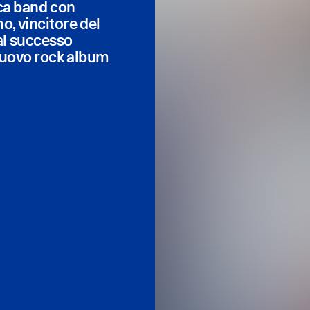
ica band con
, vincitore del
al successo
 nuovo rock album